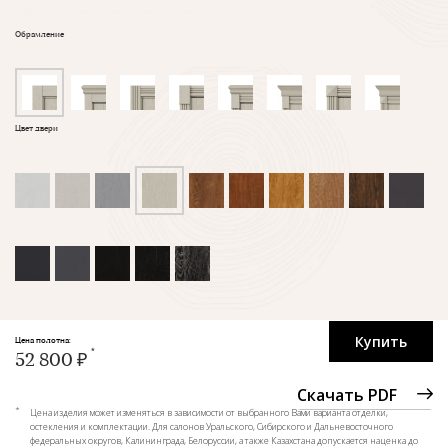
Обрамление
Цвет двери
Купить
Цена полотна:
52 800 ₽
Скачать PDF
*
Цена изделия может изменяться в зависимости от выбранного Вами варианта отделки,
остекления и комплектации. Для салонов Уральского, Сибирского и Дальневосточного
федеральных округов, Калининграда, Белоруссии, а также Казахстана допускается наценка до