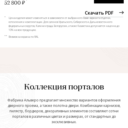
52 800 ₽
Скачать PDF
*
Цена изделия может изменяться в зависимости от выбранного Вами варианта отделки,
остекления и комплектации. Для салонов Уральского, Сибирского и Дальневосточного
федеральных округов, Калининграда, Белоруссии, а также Казахстана допускается наценка до
10% на всю продукцию.
**
Возможна окраска по RAL
Коллекция порталов
Фабрика Альверо предлагает множество вариантов оформления
дверного проема, а также полотна двери. Комбинации карнизов,
пилястр, бордюров, декоративных элементов составляют сотни
порталов в различных цветах и размерах, от стандартных до
эксклюзивных.