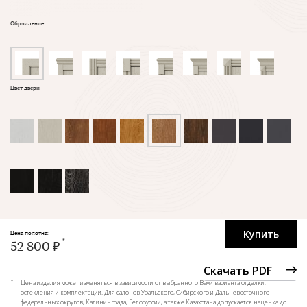
Обрамление
Цвет двери
Купить
Цена полотна:
52 800 ₽
Скачать PDF
*
Цена изделия может изменяться в зависимости от выбранного Вами варианта отделки,
остекления и комплектации. Для салонов Уральского, Сибирского и Дальневосточного
федеральных округов, Калининграда, Белоруссии, а также Казахстана допускается наценка до