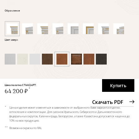
Обрамление
Цвет двери
Купить
Цена полотна СТАНДАРТ:
64 200 ₽
Скачать PDF
*
Цена изделия может изменяться в зависимости от выбранного Вами варианта отделки,
остекления и комплектации. Для салонов Уральского, Сибирского и Дальневосточного
федеральных округов, Калининграда, Белоруссии, а также Казахстана допускается наценка до
10% на всю продукцию.
**
Возможна окраска по RAL