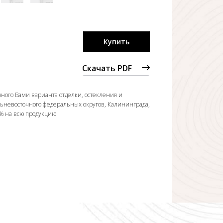
Купить
Скачать PDF
ного Вами варианта отделки, остекления и
льневосточного федеральных округов, Калининграда,
0% на всю продукцию.