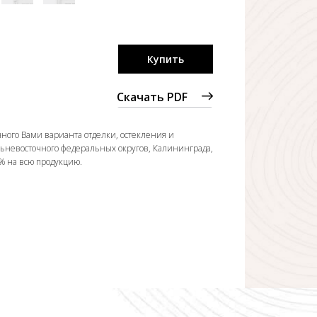
Купить
Скачать PDF
ного Вами варианта отделки, остекления и
льневосточного федеральных округов, Калининграда,
0% на всю продукцию.