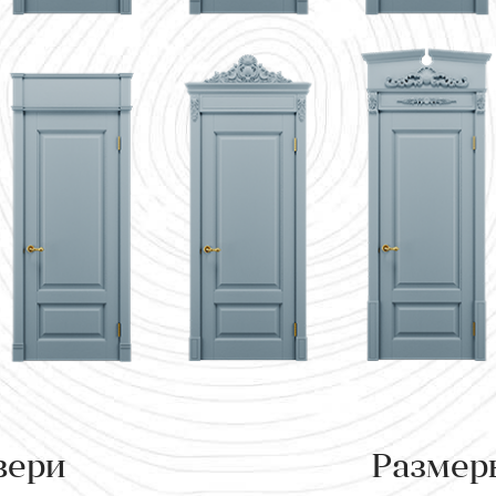
вери
Размер