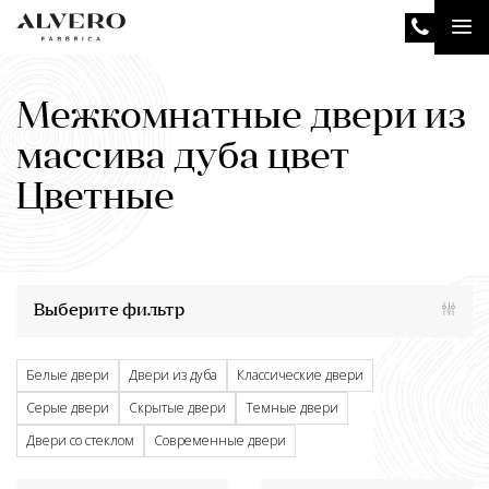
Перейти
Tog
к
основному
nav
содержанию
Межкомнатные двери из
массива дуба цвет
Цветные
Выберите фильтр
Белые двери
Двери из дуба
Классические двери
Серые двери
Скрытые двери
Темные двери
Двери со стеклом
Современные двери