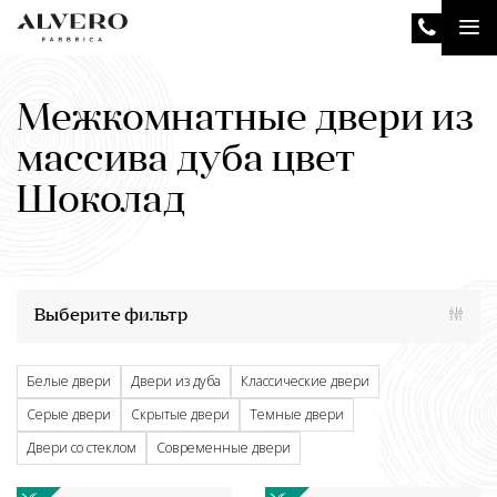
Перейти
Tog
к
основному
nav
содержанию
Межкомнатные двери из
массива дуба цвет
Шоколад
Выберите фильтр
Белые двери
Двери из дуба
Классические двери
Серые двери
Скрытые двери
Темные двери
Двери со стеклом
Современные двери