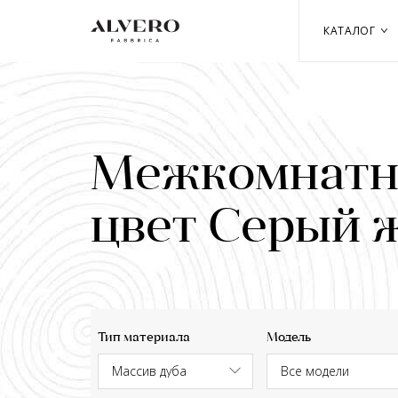
Перейти
к
КАТАЛОГ
основному
содержанию
Межкомнатны
цвет Серый 
Тип материала
Модель